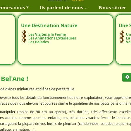
mmes-nous ?
Ils parlent de nous...
Nous situer
Une Destination Nature
Une 
Les Visites à la Ferme
Un
Les Animations Extérieures
La
Les Balades
Ve
 Bel'Ane !
ge d'ânes miniatures et d'ânes de petite taille.
rouverez tous les détails du fonctionnement de notre exploitation, vous apprendre
races que nous élevons, et pourrez suivre le quotidien de nos petits pensionnair
manipuler (moins de 90 cm au garrot), très dociles, très affectueux, excelle
s adultes comme pour les enfants, ces peluches vivantes feront le bonheur
partageant la plupart de vos loisirs de plein air (randonnées, balades, pique-niq
illage, animation, …).