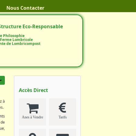
Nous Contacter
Structure Eco-Responsable
e Philosophie
 Ferme Lombricole
nte de Lombricompost
Accès Direct
z à
es.
nts
Anes à Vendre
Tarifs
 de
ue,