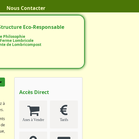
Nous Contacter
Structure Eco-Responsable
e Philosophie
 Ferme Lombricole
nte de Lombricompost
Accès Direct
z à
es.
nts
Anes à Vendre
Tarifs
 de
ue,