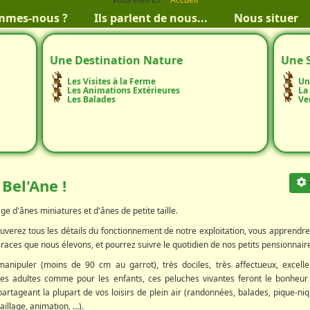
mmes-nous ?
Ils parlent de nous...
Nous situer
Une Destination Nature
Une 
Les Visites à la Ferme
Un
Les Animations Extérieures
La
Les Balades
Ve
 Bel'Ane !
ge d'ânes miniatures et d'ânes de petite taille.
rouverez tous les détails du fonctionnement de notre exploitation, vous apprendre
races que nous élevons, et pourrez suivre le quotidien de nos petits pensionnair
manipuler (moins de 90 cm au garrot), très dociles, très affectueux, excelle
s adultes comme pour les enfants, ces peluches vivantes feront le bonheur
partageant la plupart de vos loisirs de plein air (randonnées, balades, pique-niq
illage, animation, …).